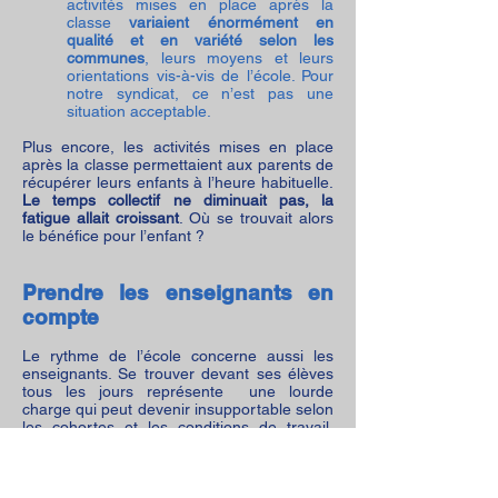
activités mises en place après la
classe
variaient énormément en
qualité et en variété selon les
communes
, leurs moyens et leurs
orientations vis-à-vis de l’école. Pour
notre syndicat, ce n’est pas une
situation acceptable.
Plus encore, les activités mises en place
après la classe permettaient aux parents de
récupérer leurs enfants à l’heure habituelle.
Le temps collectif ne diminuait pas, la
fatigue allait croissant
. Où se trouvait alors
le bénéfice pour l’enfant ?
Prendre les enseignants en
compte
Le rythme de l’école concerne aussi les
enseignants. Se trouver devant ses élèves
tous les jours représente une lourde
charge qui peut devenir insupportable selon
les cohortes et les conditions de travail.
Fatigués par le rouleau compresseur d’un
travail qui n’a de cesse, les enseignants
s’épuisent. Ils deviennent moins patients,