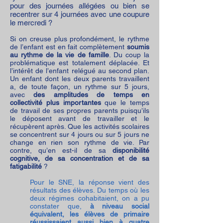
pour des journées allégées ou bien se
recentrer sur 4 journées avec une coupure
le mercredi ?
Si on creuse plus profondément, le rythme
de l’enfant est en fait complètement
soumis
au rythme de la vie de famille
. Du coup la
problématique est totalement déplacée. Et
l’intérêt de l’enfant relégué au second plan.
Un enfant dont les deux parents travaillent
a, de toute façon, un rythme sur 5 jours,
avec
des amplitudes de temps en
collectivité plus importantes
que le temps
de travail de ses propres parents puisqu’ils
le déposent avant de travailler et le
récupèrent après. Que les activités scolaires
se concentrent sur 4 jours ou sur 5 jours ne
change en rien son rythme de vie. Par
contre, qu’en est-il de sa
disponibilité
cognitive, de sa concentration et de sa
fatigabilité
?
Pour le SNE, la réponse vient des
résultats des élèves. Du temps où les
deux régimes cohabitaient, on a pu
constater que,
à niveau social
équivalent, les élèves de primaire
réussissaient aussi bien à quatre