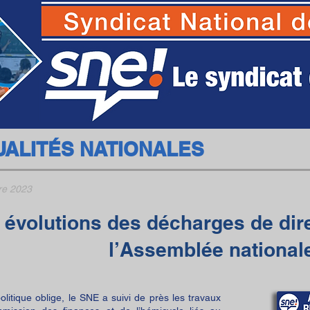
SNE - Syndicat National des Ecoles
UALITÉS NATIONALES
re 2023
 évolutions des décharges de dire
l’Assemblée national
politique oblige, le SNE a suivi de près les travaux