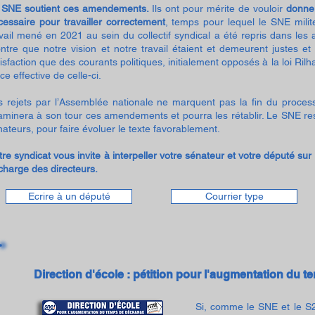
 SNE soutient ces amendements.
Ils ont pour mérite de vouloir
donner
cessaire pour travailler correctement
, temps pour lequel le SNE mil
avail mené en 2021 au sein du collectif syndical a été repris dans 
ntre que notre vision et notre travail étaient et demeurent justes e
isfaction que des courants politiques, initialement opposés à la loi R
ce effective de celle-ci.
s rejets par l’Assemblée nationale ne marquent pas la fin du processus
aminera à son tour ces amendements et pourra les rétablir. Le SNE r
ateurs, pour faire évoluer le texte favorablement.
re syndicat vous invite à interpeller votre sénateur et votre député sur
charge des directeurs.
Ecrire à un député
Courrier type
Direction d'école : pétition pour l'au
gmentation du t
Si, comme le SNE et le S