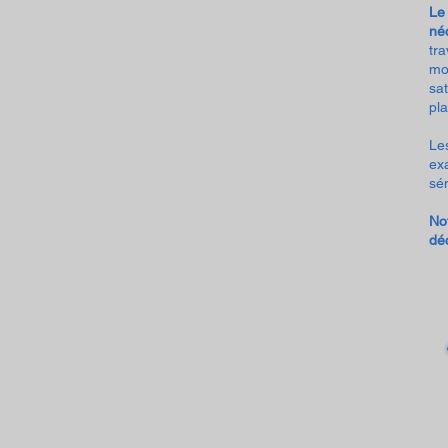
Le
né
tr
mo
sat
pla
Le
ex
sén
Not
dé