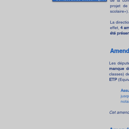
de la com
projet de
scolaire»).
La directi
effet,
4 am
été prése
Amend
Les député
manque de
classes) d
ETP
(Equi
Assu
jusq
nota
Cet amende