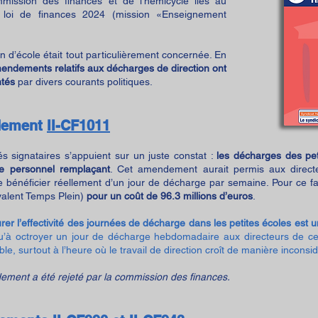
mission des finances et de l’hémicycle liés au
 loi de finances 2024 (mission «Enseignement
on d’école était tout particulièrement concernée. En
endements relatifs aux décharges de direction ont
ntés
par divers courants politiques.
ement
II-CF1011
s signataires s’appuient sur un juste constat :
les décharges des pe
 personnel remplaçant
. Cet amendement aurait permis aux direct
e bénéficier réellement d’un jour de décharge par semaine. Pour ce fa
valent Temps Plein)
pour un coût de 96.3 millions d’euros
.
rer l’effectivité des journées de décharge dans les petites écoles est
u’à octroyer un jour de décharge hebdomadaire aux directeurs de ce
ble, surtout à l’heure où le travail de direction croît de manière inconsi
ment a été rejeté par la commission des finances.