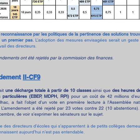
 reconnaissance par les politiques de la pertinence des solutions trou
t un premier pas.
L’adoption des mesures envisagées serait un geste f
vail des directeurs.
dements ont été rejetés par la commission des finances.
dement
II-CF9
ait
une décharge totale à partir de 10 classes
ainsi que
des heures d
ns particulières (EBEP, MDPH, RPI)
pour un coût de 42 millions d’e
ilhac, a fait l’objet d’un vote en première lecture à l’Assemblée na
. L’amendement a été rejeté par 23 votes contre 22 (10 abstentions).
embre, de voir s’exprimer les sénateurs sur le sujet.
e des directeurs d’écoles qui s’apparentent à de petits collèges demeur
nnaissent aujourd’hui n’est pas entendable.