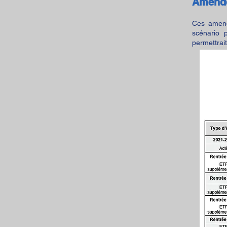
Amend
Ces amend
scénario 
permettrait