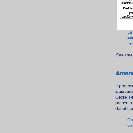
La
es
tra
Ces amen
Amen
Il propos
situatio
Cécile R
présents
début déc
Qu
co