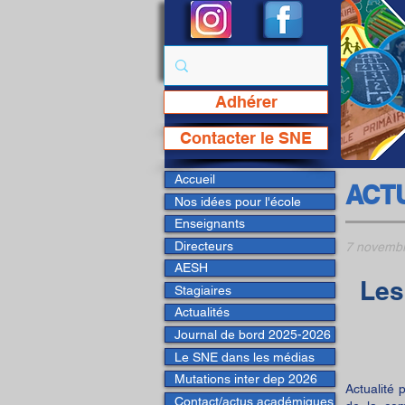
Adhérer
Page Facebook du SNE
Contacter le SNE
Accueil
ACT
Nos idées pour l'école
Enseignants
Directeurs
7 novemb
AESH
Les
Stagiaires
Actualités
Journal de bord 2025-2026
Le SNE dans les médias
Mutations inter dep 2026
Actualité 
Contact/actus académiques