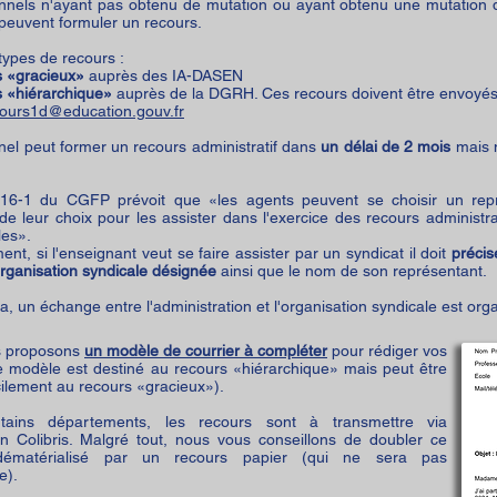
nnels n'ayant pas obtenu de mutation ou ayant obtenu une mutation d
euvent formuler un recours.
 types de recours :
s «gracieux»
auprès des IA-DASEN
s «hiérarchique»
auprès de la DGRH. Ces recours doivent être envoyés 
ours1d@education.gouv.fr
el peut former un recours administratif dans
un délai de 2 mois
mais n
 216-1 du CGFP prévoit que «les agents peuvent se choisir un repr
de leur choix pour les assister dans l'exercice des recours administrat
les».
nt, si l'enseignant veut se faire assister par un syndicat il doit
précis
organisation syndicale désignée
ainsi que le nom de son représentant.
la, un échange entre l'administration et l'organisation syndicale est orga
s proposons
un modèle de courrier à compléter
pour rédiger vos
le modèle est destiné
au recours «hiérarchique» mais peut être
cilement au recours «gracieux»).
tains départements, les recours sont à transmettre via
ion Colibris. Malgré tout, nous vous conseillons de doubler ce
dématérialisé par un recours papier (qui ne sera pas
e).