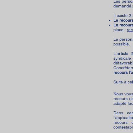
Les perso
demandé p
Il existe 2
Le recour
Le recour
place :
rec
Le personn
possible.
L'article
syndicale 
défavorab
Concrèteme
recours l'
Suite à ce
Nous vou
recours (
adapté
fa
Dans cer
l’applicat
recours 
contestabl