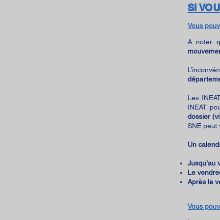
SI VO
Vous pouv
A noter 
mouvement
L’inconv
départeme
Les INEAT
INEAT pou
dossier (v
SNE peut 
Un calendr
Jusqu’au v
Le vendre
Après le v
Vous pouv