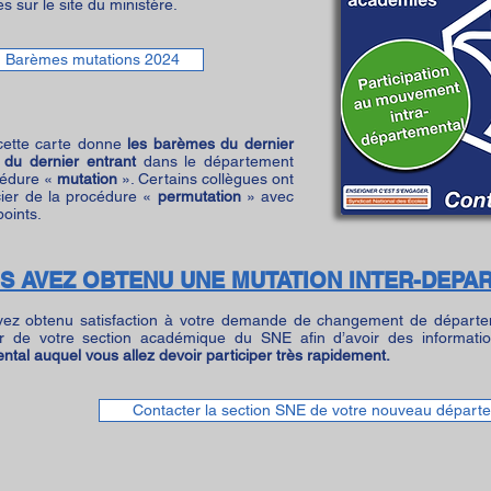
es sur le site du ministère.
Barèmes mutations 2024
 cette carte donne
les barèmes du dernier
t du dernier entrant
dans le département
cédure «
mutation
». Certains collègues ont
cier de la procédure «
permutation
» avec
oints.
US AVEZ OBTENU UNE MUTATION INTER-DEP
vez obtenu satisfaction à votre demande de changement de départe
r de votre section académique du SNE afin d’avoir des informat
tal auquel vous allez devoir participer très rapidement.
Contacter la section SNE de votre nouveau départ