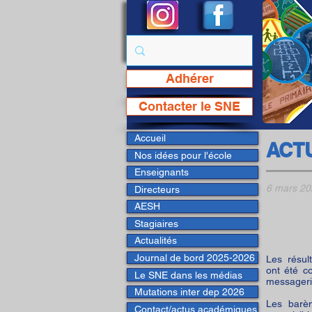
Adhérer
Page Facebook du SNE
Contacter le SNE
Accueil
ACT
Nos idées pour l'école
Enseignants
6 mars 20
Directeurs
AESH
Stagiaires
Actualités
Journal de bord 2025-2026
Les résul
ont été c
Le SNE dans les médias
messagerie
Mutations inter dep 2026
Les barè
Contact/actus académiques