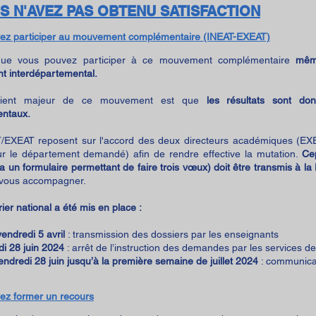
US N'AVEZ PAS OBTENU SATISFACTION
ez participer au mouvement complémentaire (INEAT-EXEAT)
que vous pouvez participer à ce mouvement complémentaire
mêm
 interdépartemental.
énient majeur de ce mouvement est que
les résultats sont do
ntaux.
/EXEAT reposent sur l'accord des deux directeurs académiques (EXE
r le département demandé) afin de rendre effective la mutation.
Ce
ia un formulaire permettant de faire trois vœux) doit être transmis à 
vous accompagner.
ier national a été mis en place :
endredi 5 avril
: transmission des dossiers par les enseignants
di 28 juin 2024
: arrêt de l’instruction des demandes par les services
endredi 28 juin jusqu’à la première semaine de juillet 2024
: communicat
ez former un recours