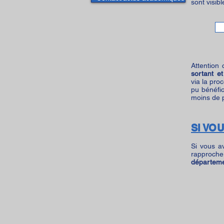
sont visibl
Attention
sortant e
via la pro
pu bénéfi
moins de p
SI VO
Si vous a
rapproche
départemen