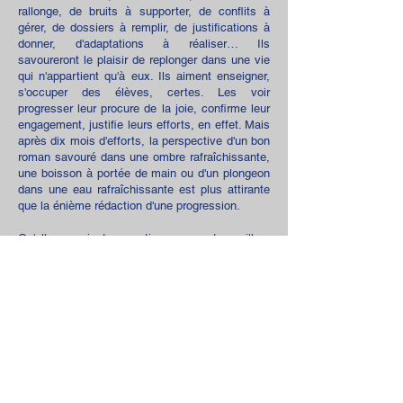
rallonge, de bruits à supporter, de conflits à
gérer, de dossiers à remplir, de justifications à
donner, d'adaptations à réaliser… Ils
savoureront le plaisir de replonger dans une vie
qui n'appartient qu'à eux. Ils aiment enseigner,
s'occuper des élèves, certes. Les voir
progresser leur procure de la joie, confirme leur
engagement, justifie leurs efforts, en effet. Mais
après dix mois d'efforts, la perspective d'un bon
roman savouré dans une ombre rafraîchissante,
une boisson à portée de main ou d'un plongeon
dans une eau rafraîchissante est plus attirante
que la énième rédaction d'une progression.
Qu'elles soient sportives ou tranquilles,
émaillées de voyages ou de repos à votre
domicile, agrémentées de partages en famille
ou entre amis, culturelles ou contemplatives, le
SNE vous souhaite de profiter de très belles
vacances d'été. Elles ont été amplement
méritées.
Philippe Ratinet
Président du SNE