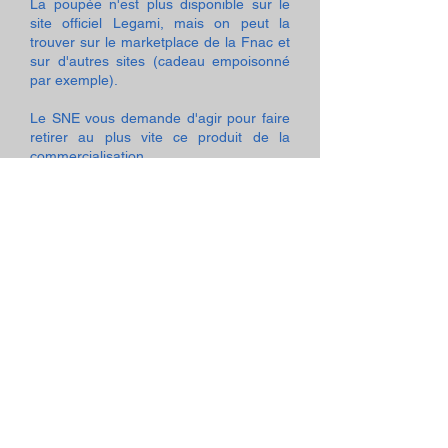
La poupée n'est plus disponible sur le
site officiel Legami, mais on peut la
trouver sur le marketplace de la Fnac et
sur d'autres sites (cadeau empoisonné
par exemple).
Le SNE vous demande d'agir pour faire
retirer au plus vite ce produit de la
commercialisation.
Philippe Ratinet
Président du SNE
Partager
POUR ALLER PLUS LOIN
Violences à l'école
Nos idées pour l'école