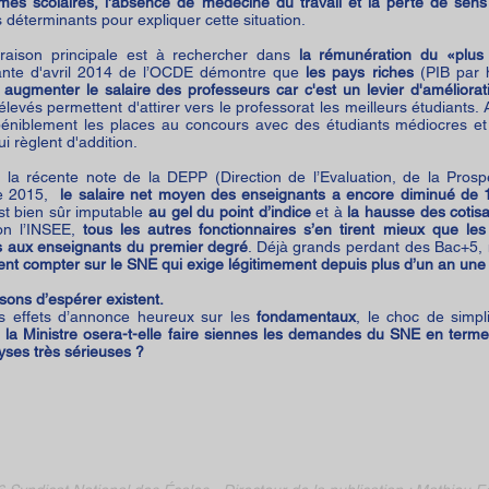
mes scolaires, l'absence de médecine du travail et la perte de sens
 déterminants pour expliquer cette situation.
 raison principale est à rechercher dans
la rémunération du «plu
sante d'avril 2014 de l’OCDE démontre que
les pays riches
(PIB par 
à augmenter le salaire des professeurs car c'est un levier d'améliora
élevés permettent d'attirer vers le professorat les meilleurs étudiants. 
péniblement les places au concours avec des étudiants médiocres et 
i règlent d'addition.
 la récente note de la DEPP (Direction de l’Evaluation, de la Pro
re 2015,
le salaire net moyen des enseignants a encore diminué de
st bien sûr imputable
au gel du point d’indice
et à
la hausse des cotisa
on l’INSEE,
tous les autres fonctionnaires s’en tirent mieux que l
es aux enseignants du premier degré
. Déjà grands perdant des Bac+5, 
nt compter sur le SNE qui exige légitimement depuis plus d’un an un
isons d’espérer existent.
s effets d’annonce heureux sur les
fondamentaux
, le choc de simpl
a Ministre osera-t-elle faire siennes les demandes du SNE en terme
yses très sérieuses ?