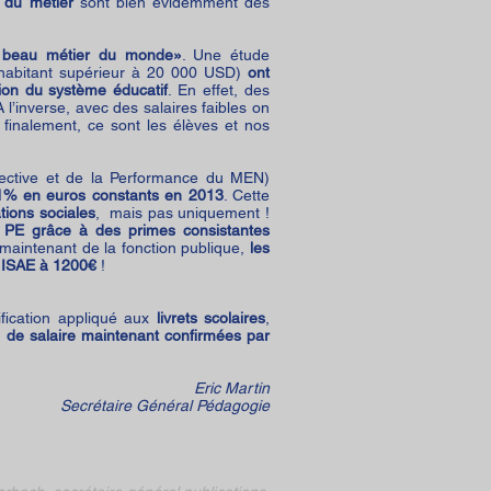
 du métier
sont bien évidemment des
s beau métier du monde»
. Une étude
habitant supérieur à 20 000 USD)
ont
tion du système éducatif
. En effet, des
A l’inverse, avec des salaires faibles on
finalement, ce sont les élèves et nos
spective et de la Performance du MEN)
 1% en euros constants en 2013
. Cette
tions sociales
, mais pas uniquement !
es PE grâce à des primes consistantes
maintenant de la fonction publique,
les
e ISAE à 1200€
!
ification appliqué aux
livrets scolaires
,
 de salaire maintenant confirmées par
Eric Martin
Secrétaire Général Pédagogie