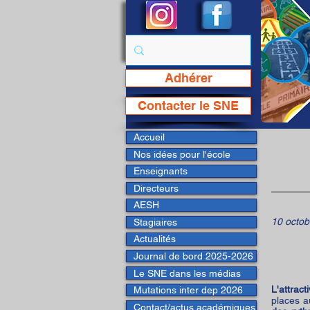
Adhérer
Page Facebook du SNE
Contacter le SNE
Accueil
Nos idées pour l'école
Enseignants
Directeurs
AESH
10 octob
Stagiaires
Actualités
Journal de bord 2025-2026
Le SNE dans les médias
L'attrac
Mutations inter dep 2026
places a
Contact/actus académiques