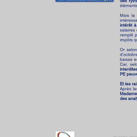
des ryth
éléments
Mais la
intéres
intérêt 
salaires 
remplit 
impôts qu
Or selon
d’octob
baisse e
Car, sel
interdit
PE peuve
Et les ra
Après le
Madame l
des anal