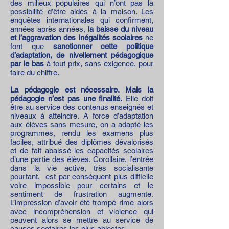
des milieux populaires qui n’ont pas la
possibilité d’être aidés à la maison. Les
enquêtes internationales qui confirment,
années après années, l
a baisse du niveau
et l’aggravation des inégalités scolaires
ne
font que
sanctionner cette politique
d’adaptation, de nivellement pédagogique
par le bas
à tout prix, sans exigence, pour
faire du chiffre.
La pédagogie est nécessaire. Mais la
pédagogie n’est pas une finalité.
Elle doit
être au service des contenus enseignés et
niveaux à atteindre. A force d’adaptation
aux élèves sans mesure, on a adapté les
programmes, rendu les examens plus
faciles, attribué des diplômes dévalorisés
et de fait abaissé les capacités scolaires
d’une partie des élèves. Corollaire, l’entrée
dans la vie active, très socialisante
pourtant, est par conséquent plus difficile
voire impossible pour certains et le
sentiment de frustration augmente.
L’impression d’avoir été trompé rime alors
avec incompréhension et violence qui
peuvent alors se mettre au service de
causes sectaires les plus abjectes.