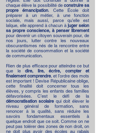
l'église. Elle doit continuer à donner à
chaque élève la possibilité de
construire sa
propre émancipation
. Cette École doit
préparer à un métier, à une fonction
sociale, mais aussi, parce qu’elle est
laïque, elle apprend à chacun à
juger selon
sa propre conscience, à penser librement
pour devenir un citoyen souverain pour, de
nos jours, lutter contre les nouveaux
obscurantismes nés de la rencontre entre
la société de consommation et la société
de communication.
Rien de plus efficace pour atteindre ce but
que le
dire, lire, écrire, compter et
finalement comprendre
, et l’ordre des mots
est important ! Devise Républicaine oblige,
cette finalité doit concerner tous les
élèves, y compris les enfants des familles
défavorisées. C’est le défi de la
démocratisation scolaire
qui doit élever le
niveau général de formation, sans
renoncer à la qualité, sans réduire les
savoirs fondamentaux essentiels à
quelque endroit que ce soit. Comme on ne
peut pas tolérer des zones de non droit, on
ne doit plus avoir des écoles au rabais