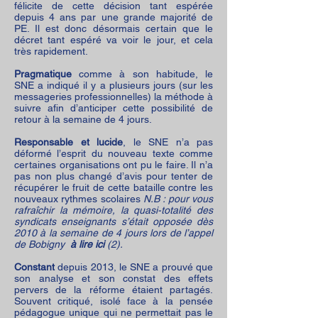
félicite de cette décision tant espérée
depuis 4 ans par une grande majorité de
PE. Il est donc désormais certain que le
décret tant espéré va voir le jour, et cela
très rapidement.
Pragmatique
comme à son habitude, le
SNE a indiqué il y a plusieurs jours (sur les
messageries professionnelles) la méthode à
suivre afin d’anticiper cette possibilité de
retour à la semaine de 4 jours.
Responsable et lucide
, le SNE n’a pas
déformé l’esprit du nouveau texte comme
certaines organisations ont pu le faire. Il n’a
pas non plus changé d’avis pour tenter de
récupérer le fruit de cette bataille contre les
nouveaux rythmes scolaires
N.B : pour vous
rafraîchir la mémoire, la quasi-totalité des
syndicats enseignants s’était opposée dès
2010 à la semaine de 4 jours lors de l’appel
de Bobigny
à lire ici
(2).
Constant
depuis 2013, le SNE a prouvé que
son analyse et son constat des effets
pervers de la réforme étaient partagés.
Souvent critiqué, isolé face à la pensée
pédagogue unique qui ne permettait pas le