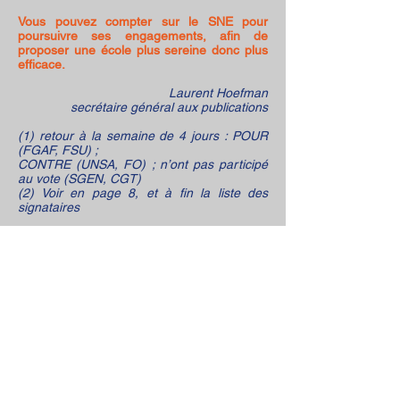
Vous pouvez compter sur le SNE pour
poursuivre ses engagements, afin de
proposer une école plus sereine donc plus
efficace.
Laurent Hoefman
secrétaire général aux publications
(1) retour à la semaine de 4 jours : POUR
(FGAF, FSU) ;
CONTRE (UNSA, FO) ; n’ont pas participé
au vote (SGEN, CGT)
(2) Voir en page 8, et à fin la liste des
signataires