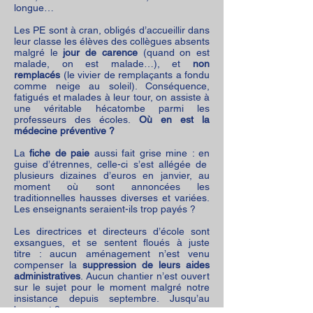
longue…
Les PE sont à cran, obligés d’accueillir dans
leur classe les élèves des collègues absents
malgré le
jour de carence
(quand on est
malade, on est malade…), et
non
remplacés
(le vivier de remplaçants a fondu
comme neige au soleil). Conséquence,
fatigués et malades à leur tour, on assiste à
une véritable hécatombe parmi les
professeurs des écoles.
Où en est la
médecine préventive ?
La
fiche de paie
aussi fait grise mine : en
guise d’étrennes, celle-ci s’est allégée de
plusieurs dizaines d’euros en janvier, au
moment où sont annoncées les
traditionnelles hausses diverses et variées.
Les enseignants seraient-ils trop payés ?
Les directrices et directeurs d’école sont
exsangues, et se sentent floués à juste
titre : aucun aménagement n’est venu
compenser la
suppression de leurs aides
administratives
. Aucun chantier n’est ouvert
sur le sujet pour le moment malgré notre
insistance depuis septembre. Jusqu’au
burn-out ?