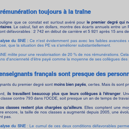
 rémunération toujours à la traîne
uligne que ce constat est surtout avéré pour
le premier degré qui n
taires
. Le calcul, fait en dollars, montre des écarts annuels entre u
ont défavorables : 2 742 en début de carrière et 5 921 après 15 ans de 
nalyse du SNE :
Ce n'est évidemment pas avec les faibles avancées
sé, que la situation des PE va s'améliorer substantiellement.
NE milite pour une revalorisation de 20 % de nos rémunérations. Cela 
ans d'ancienneté d'être payé comme la moyenne de ses collègues des p
 enseignants français sont presque des person
gnants du premier degré sont
moins bien payés
, certes. Mais ils sont
ord,
ils travaillent beaucoup plus que leurs collègues à l'étranger
. Un
classe contre 793 dans l'OCDE, soit presque un an de temps de travail 
os classes restent plus chargées qu'ailleurs
. Elles comptent une mo
re encore, la taille de nos classes a augmenté depuis 2005, une évol
nt pas.
nalyse du SNE
: Le cumul de ces deux conditions défavorables permet 