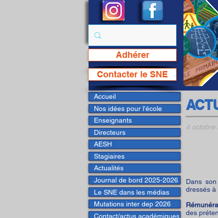
Adhérer
Page Facebook du SNE
Contacter le SNE
Accueil
ACT
Nos idées pour l'école
Enseignants
4 octobre
Directeurs
AESH
Stagiaires
Actualités
Journal de bord 2025-2026
Dans son 
dressés à 
Le SNE dans les médias
Mutations inter dep 2026
Rémunérati
des préte
Contact/actus académiques