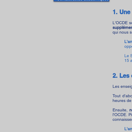
1. Une
L'OCDE so
supplémen
qui nous s
L'a
oppo
Le S
15 
2. Les
Les ensei
Tout d'ab
heures de 
Ensuite,
n
l'OCDE. Pi
connaisse
L'a