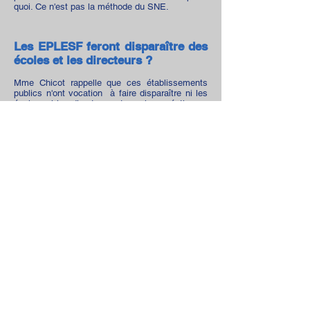
quoi. Ce n'est pas la méthode du SNE.
Les EPLESF feront disparaître des
écoles et les directeurs ?
Mme Chicot rappelle que ces établissements
publics n'ont vocation à faire disparaître ni les
écoles, ni les directeurs et que leur création ne
sera pas arbitraire puisqu'elle devra
s'appuyer
sur l'accord de l'ensemble des acteurs
locaux
(communauté éducative, autorité de
l’État et collectivités territoriales concernées).
On peut donc
écarter la crainte d'une
généralisation à tout va et de la disparition des
directeurs
. Le SNE reste néanmoins opposé à la
généralisation de ces établissements qui
ressemblent plus à de vastes usines à gaz qu'à
des solutions efficaces et concrètes pour
répondre aux difficultés qui se posent au
quotidien dans la gestion des écoles et ce
quelles que soient leur taille. Cela tombe bien
puisque
le sénat vient de retoquer ce projet, qui
risque donc de rester lettre morte
.
Le SNE est un syndicat indépendant et sans