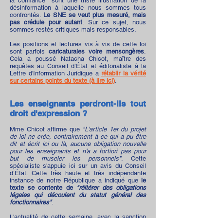
la confiance" sont une triste illustration de la
désinformation à laquelle nous sommes tous
confrontés.
Le SNE se veut plus mesuré, mais
pas crédule pour autant
. Sur ce sujet, nous
sommes restés critiques mais responsables.
Les positions et lectures vis à vis de cette loi
sont parfois
caricaturales voire mensongères
.
Cela a poussé Natacha Chicot, maître des
requêtes au Conseil d’État et éditorialiste à la
Lettre d'Information Juridique a
rétablir la vérité
sur
certains points du texte (à lire ici)
.
Les enseignants perdront-ils tout
droit d'expression ?
Mme Chicot affirme que
"L'article 1er du projet
de loi ne crée, contrairement à ce qui a pu être
dit et écrit ici ou là, aucune obligation nouvelle
pour les enseignants et n'a a fortiori pas pour
but de museler les personnels"
. Cette
spécialiste s'appuie ici sur
un avis du Conseil
d’État
. Cette très haute et très indépendante
instance de notre République a indiqué que
le
texte se contente de
"réitérer des obligations
légales qui découlent du statut général des
fonctionnaires"
.
L'actualité de cette semaine, avec la
sanction