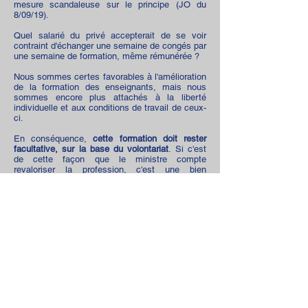
mesure scandaleuse sur le principe (JO du
8/09/19).
Quel salarié du privé accepterait de se voir
contraint d'échanger une semaine de congés par
une semaine de formation, même rémunérée ?
Nous sommes certes favorables à l'amélioration
de la formation des enseignants, mais nous
sommes encore plus attachés à la liberté
individuelle et aux conditions de travail de ceux-
ci.
En conséquence,
cette formation doit rester
facultative, sur la base du volontariat
. Si c'est
de cette façon que le ministre compte
revaloriser la profession, c'est une bien
mauvaise méthode.
Laurent Hoefman
Président du SNE
* lire à ce sujet notre article du 24 juin 2019
Formation continue obligatoire pendant les
vacances : une blague de bien mauvais goût
Partager
©
2016-2026
Syndicat National des
Écoles -
Directeur de la publication :