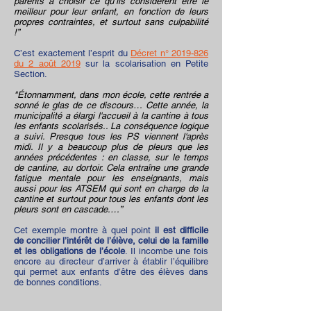
parents à choisir ce qu’ils considèrent être le
meilleur pour leur enfant, en fonction de leurs
propres contraintes, et surtout sans culpabilité
!”
C’est exactement l’esprit du
Décret n° 2019-826
du 2 août 2019
sur la scolarisation en Petite
Section.
"Étonnamment, dans mon école, cette rentrée a
sonné le glas de ce discours… Cette année, la
municipalité a élargi l'accueil à la cantine à tous
les enfants scolarisés.. La conséquence logique
a suivi. Presque tous les PS viennent l'après
midi. Il y a beaucoup plus de pleurs que les
années précédentes : en classe, sur le temps
de cantine, au dortoir. Cela entraîne une grande
fatigue mentale pour les enseignants, mais
aussi pour les ATSEM qui sont en charge de la
cantine et surtout pour tous les enfants dont les
pleurs sont en cascade.…”
Cet exemple montre à quel point
il est difficile
de concilier l’intérêt de l’élève, celui de la famille
et les obligations de l’école
. Il incombe une fois
encore au directeur d’arriver à établir l’équilibre
qui permet aux enfants d’être des élèves dans
de bonnes conditions.