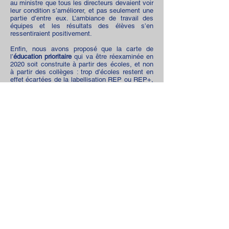
au ministre que tous les directeurs devaient voir
leur condition s’améliorer, et pas seulement une
partie d’entre eux. L’ambiance de travail des
équipes et les résultats des élèves s’en
ressentiraient positivement.
Enfin, nous avons proposé que la carte de
l’
éducation prioritaire
qui va être réexaminée en
2020 soit construite à partir des écoles, et non
à partir des collèges : trop d’écoles restent en
effet écartées de la labellisation REP ou REP+,
alors qu’elles ont un public similaire. Cela
engendre des inégalités de traitement, ce qui
n’est pas acceptable.
Le ministre a souhaité que nous puissions nous
revoir prochainement, tous les sujets que nous
avions pointés n’ayant pu être abordés ce jour
(temps de travail des professeurs de écoles
avec les 108 heures et les 10 minutes d'accueil,
médecine de prévention, aménagement des fins
de carrières ...
). Nous ne manquerons pas de
vous tenir informés de la suite.
Nous avons apprécié l’accueil qui nous a été
réservé, et eu le sentiment d’avoir été écouté,
mais aussi entendu…Le dialogue est donc
ouvert et le SNE mobilisé. Plus que des propos
conciliants,
notre syndicat attend surtout des
engagements et des actes forts en faveur de