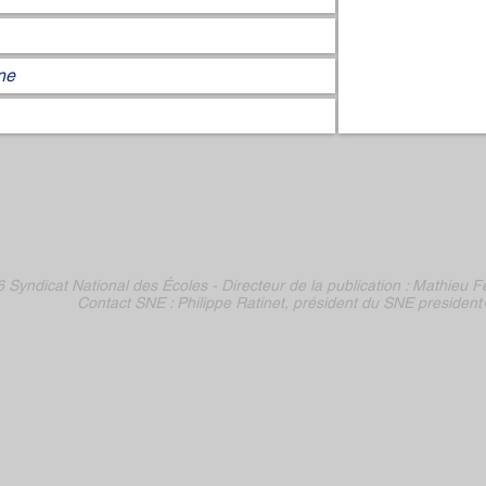
 Syndicat National des Écoles -
Directeur de la publication :
Mathieu Fe
Contact SNE : Philippe Ratinet, président du SNE
president