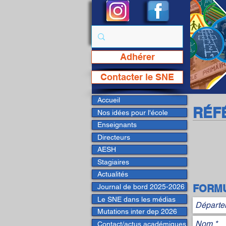
Adhérer
Page Facebook du SNE
Contacter le SNE
Accueil
RÉF
Nos idées pour l'école
Enseignants
Directeurs
AESH
Stagiaires
Actualités
Journal de bord 2025-2026
FORMU
Le SNE dans les médias
Mutations inter dep 2026
Contact/actus académiques