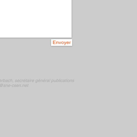
Envoyer
rbach, secrétaire général publications
@sne-csen.net