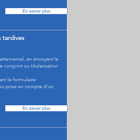
En savoir plus
 tardives
artemental, en envoyant le
 conjoint ou titularisation
ant le formulaire
 ou prise en compte d’un
En savoir plus