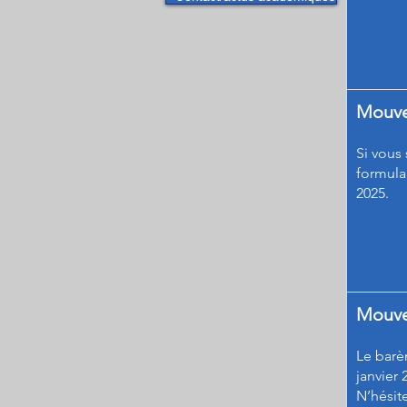
Mouvem
Si vous
formula
2025.
Mouve
Le barèm
janvier 
N’hésit