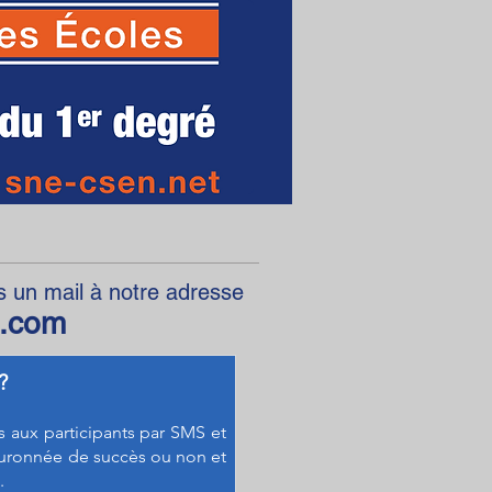
s un mail à notre adresse
l.com
 ?
aux participants par SMS et
ouronnée de succès ou non et
.