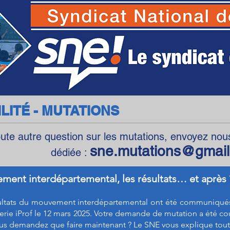
SNE - Syndicat National des Ecoles
LITÉ - MUTATIONS
oute autre question sur les mutations, envoyez nou
sne.mutations@gmai
dédiée :
ment interdépartemental, les résultats… et après
ultats du mouvement interdépartemental ont été communiqués 
rie iProf le 12 mars 2025. Votre demande de mutation a été c
us demandez que faire maintenant ? Le SNE vous explique tout