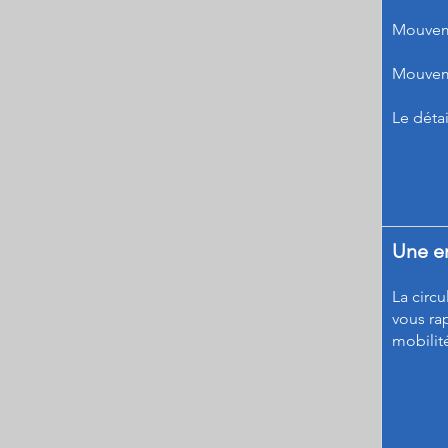
Mouveme
Mouveme
Le détai
Une e
La circ
vous ra
mobilit