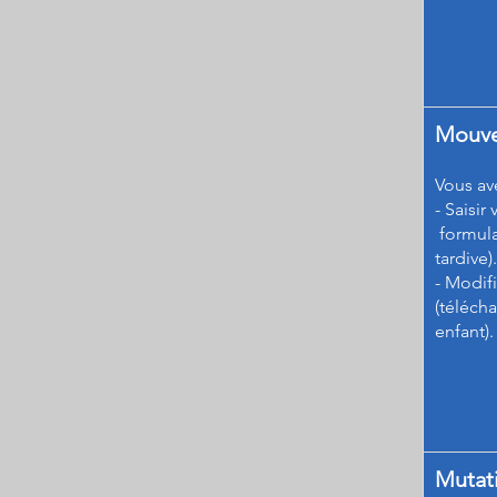
Mouve
Vous ave
- Saisi
formula
tardive).
- Modif
(télécha
enfant).​
​Mutat