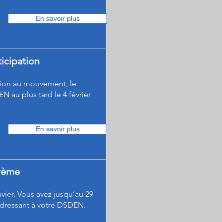
En savoir plus
icipation
ation au mouvement, le
 au plus tard le 4 février
En savoir plus
arème
nvier. Vous avez jusqu’au 29
s adressant à votre DSDEN.