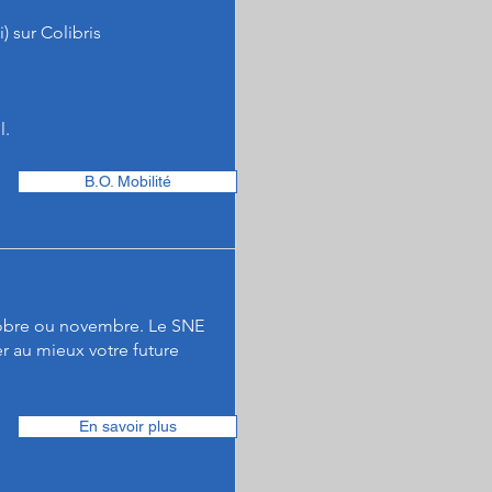
 sur Colibris
l.
B.O. Mobilité
ctobre ou novembre. Le SNE
r au mieux votre future
En savoir plus