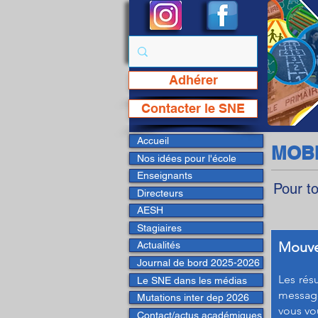
Adhérer
Page Facebook du SNE
Contacter le SNE
Accueil
MOBI
Nos idées pour l'école
Enseignants
Pour t
Directeurs
AESH
Stagiaires
Mouve
Actualités
Journal de bord 2025-2026
Les rés
Le SNE dans les médias
message
Mutations inter dep 2026
vous vo
Contact/actus académiques