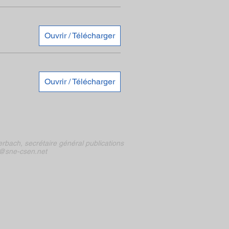
Ouvrir / Télécharger
Ouvrir / Télécharger
rbach, secrétaire général publications
@sne-csen.net