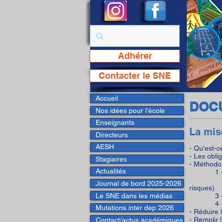
Adhérer
Page Facebook du SNE
Contacter le SNE
Accueil
DOCU
Nos idées pour l'école
Enseignants
La mis
Directeurs
AESH
- Qu'est-
- Les obli
Stagiaires
- Méthodol
Actualités
1 - Savoi
2 - Recu
Journal de bord 2025-2026
risques)
Le SNE dans les médias
3 - Est
4 - Eva
Mutations inter dep 2026
- Réduire 
- Remplir l
Contact/actus académiques