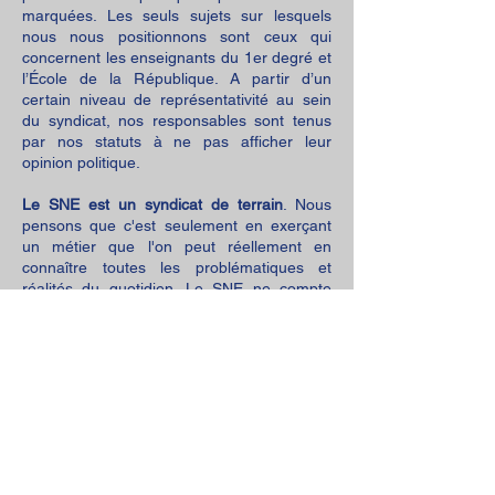
marquées. Les seuls sujets sur lesquels
nous nous positionnons sont ceux qui
concernent les enseignants du 1er degré et
l’École de la République. A partir d’un
certain niveau de représentativité au sein
du syndicat, nos responsables sont tenus
par nos statuts à ne pas afficher leur
opinion politique.
Le SNE est un syndicat de terrain
. Nous
pensons que c'est seulement en exerçant
un métier que l'on peut réellement en
connaître toutes les problématiques et
réalités du quotidien. Le SNE ne compte
donc que des délégués qui enseignent ou
qui dirigent une école.
Quel autre syndicat peut en dire autant ?
Vous pouvez compter sur le SNE
pour défendre les enseignants du 1er
degré, les AESH et l’École de la
République.