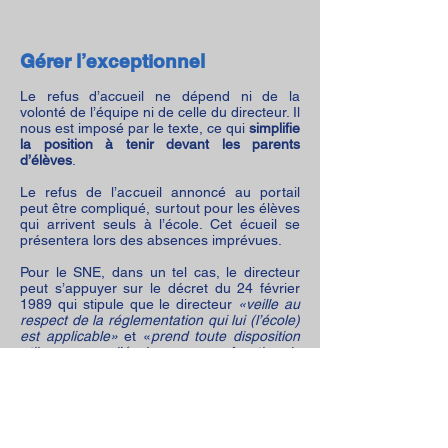
Gérer l’exceptionnel
Le refus d’accueil ne dépend ni de la
volonté de l’équipe ni de celle du directeur. Il
nous est imposé par le texte, ce qui
simplifie
la position à tenir devant les parents
d’élèves
.
Le refus de l’accueil annoncé au portail
peut être compliqué, surtout pour les élèves
qui arrivent seuls à l’école. Cet écueil se
présentera lors des absences imprévues.
Pour le SNE, dans un tel cas, le directeur
peut s’appuyer sur le décret du 24 février
1989 qui stipule que le directeur
«veille au
respect de la réglementation qui lui (l’école)
est applicable»
et «
prend toute disposition
utile pour que l’école assure sa fonction de
service public».
Dès lors, il pourra enjoindre aux parents de
venir récupérer les enfants, informer l’IEN et
le maire si des blocages venaient à