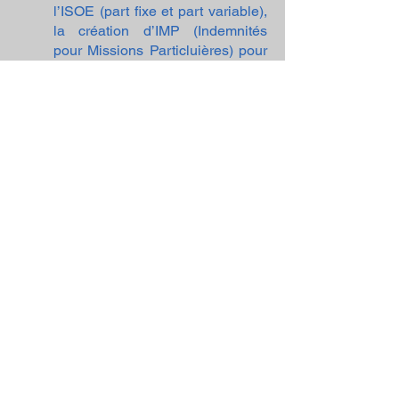
l’ISOE (part fixe et part variable),
la création d’IMP (Indemnités
pour Missions Particluières) pour
le 1er degré, un alignement du
montant des heures
supplémentaires entre les
degrés…
Le SNE a aussi revendiqué la
mise en application de la loi
Ri
lhac, notamment sur le volet de
la rémunération et de
l’avancement spécifiques des
directeurs d’école
.
Ainsi, tous les collègues
recevraient les fruits de leur
e
ngagement.
Sur la question de la direction, le DGRH