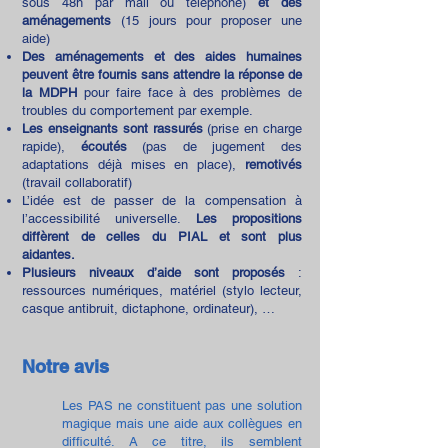
sous 48h par mail ou téléphone)
et des
aménagements
(15 jours pour proposer une
aide)
Des aménagements et des aides humaines
peuvent être fournis sans attendre la réponse de
la MDPH
pour faire face à des problèmes de
troubles du comportement par exemple.
Les enseignants sont rassurés
(prise en charge
rapide),
écoutés
(pas de jugement des
adaptations déjà mises en place),
remotivés
(travail collaboratif)
L’idée est de passer de la compensation à
l’accessibilité universelle.
Les propositions
diffèrent de celles du PIAL et sont plus
aidantes.
Plusieurs niveaux d’aide sont proposés
:
ressources numériques, matériel (stylo lecteur,
casque antibruit, dictaphone, ordinateur), …
Notre avis
Les PAS ne constituent pas une solution
magique mais une aide aux collègues en
difficulté. A ce titre, ils semblent