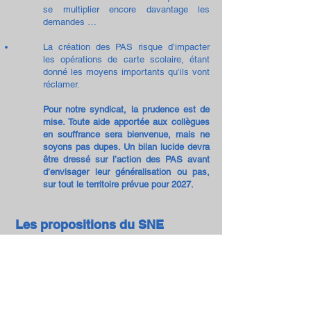
se multiplier encore davantage les
demandes …
La création des PAS risque d’impacter
les opérations de carte scolaire, étant
donné les moyens importants qu’ils vont
réclamer.
Pour notre syndicat, la prudence est de
mise. Toute aide apportée aux collègues
en souffrance sera bienvenue, mais ne
soyons pas dupes. Un bilan lucide devra
être dressé sur l’action des PAS avant
d’envisager leur généralisation ou pas,
sur tout le territoire prévue pour 2027.
Les propositions du SNE
Notre syndicat l’a déjà dénoncé à maintes
reprises : l’école ne peut résoudre, à elle seule,
tous les maux de la société et, pour se donner
bonne conscience, notre société se méprend
elle-même sur le dossier du handicap des