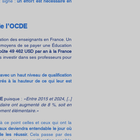
 signe :
un effort est nécessaire e
n
de l’OCDE
ration des enseignants en France. Un
 moyens de se payer une Éducation
oûte 49 462 USD par an à la France
s investir dans ses professeurs pour
avec un haut niveau de qualification
rés à la hauteur de ce qui leur est
DE
puisque :
«Entre 2015 et 2024, [..]
ndaire ont augmenté de 8 %, soit en
ement élémentaire.»
 ce point celles et ceux qui ont la
onaux deviendra entendable le jour où
e les réussir.
Cela passe par
des