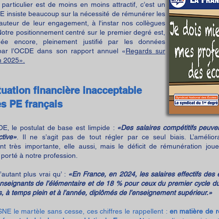
particulier est de moins en moins attractif, c’est un
NE insiste beaucoup sur la nécessité de rémunérer les
auteur de leur engagement, à l'instar nos collègues
 Notre positionnement centré sur le premier degré est,
née encore, pleinement justifié par les données
par l’OCDE dans son rapport annuel «
Regards sur
n 2025
».
tuation financière inacceptable
es PE français
DE, le postulat de base est limpide :
«Des salaires compétitifs peuve
ctive»
. Il ne s’agit pas de tout régler par ce seul biais. L’amélior
t très importante, elle aussi, mais le déficit de rémunération jou
porté à notre profession.
’autant plus vrai qu’ :
«En France, en 2024, les salaires effectifs des
enseignants de l’élémentaire et de 18 % pour ceux du premier cycle d
rs, à temps plein et à l’année, diplômés de l’enseignement supérieur.»
NE le martèle sans cesse, ces chiffres le rappellent :
en matière de r