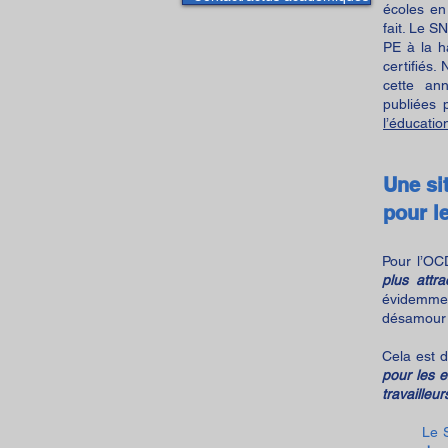
écoles en 
fait. Le S
PE à la h
certifiés.
cette an
publiées 
l’éducatio
Une si
pour l
Pour l’OC
plus attra
évidemmen
désamour 
Cela est d
pour les 
travailleu
Le S