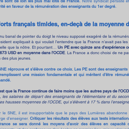
é sont de loin les plus mal lotis de France.
Notre syndicat persiste et
rité en faveur de la rémunération des enseignants du 1er degré.
forts français timides, en-deçà de la moyenne 
enu banal de pointer du doigt le niveau supposé exagéré de la rémuné
sident expliquait à qui voulait l’entendre que la France n’
avait pas
les
elle
que la nôtre.
Et pourtant…
Un PE avec quinze ans d’expérience c
 673 USD en moyenne dans l’OCDE
. La France
a donc choisi
de ne pa
n des plus jeunes.
SNE réprouve et s’élève contre ce choix. Les PE sont des enseignants 
 remplissent une mission fondamentale et qui méritent d’être rémuné
andé.
’est que la France continue de faire moins que les autres pays de l’OC
, les salaires de départ des enseignants de l’élémentaire et du seco
es hausses moyennes de l’OCDE, qui s’élèvent à 17 % dans l’enseign
r le SNE, il est insupportable que le pays des Lumières abandonne à
rge d’enseigner.
Critiquer les résultats des élèves aux tests internati
France se sera donné les moyens d’avoir des élèves en capacité d