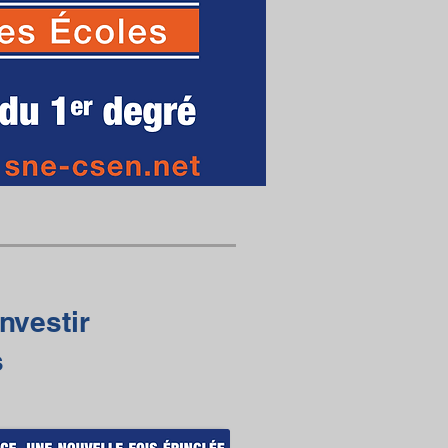
nvestir
s