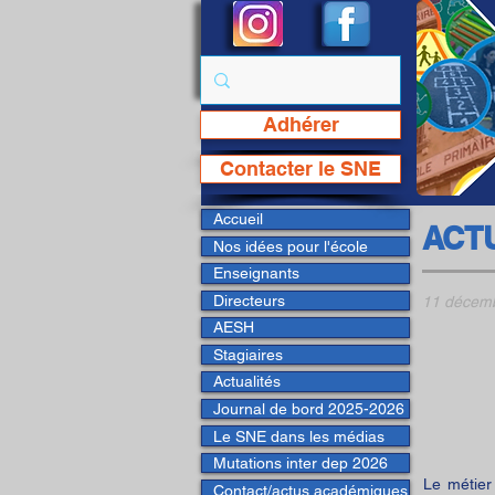
Adhérer
Page Facebook du SNE
Contacter le SNE
Accueil
ACT
Nos idées pour l'école
Enseignants
Directeurs
11 décem
AESH
Stagiaires
Actualités
Journal de bord 2025-2026
Le SNE dans les médias
Mutations inter dep 2026
Le métier
Contact/actus académiques