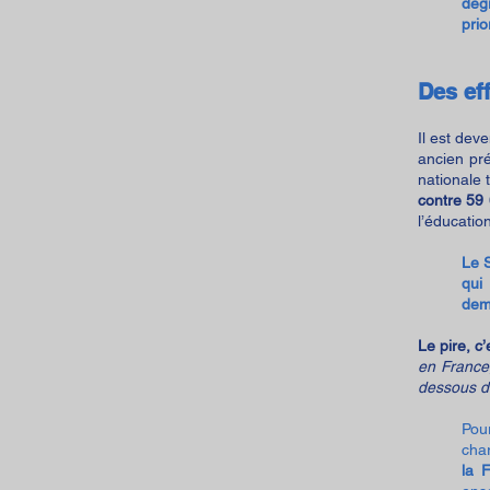
degr
prio
Des ef
Il est dev
ancien pré
nationale t
contre 59
l’éducatio
Le 
qui
dem
Le pire, c
en France
dessous d
Pou
cha
la 