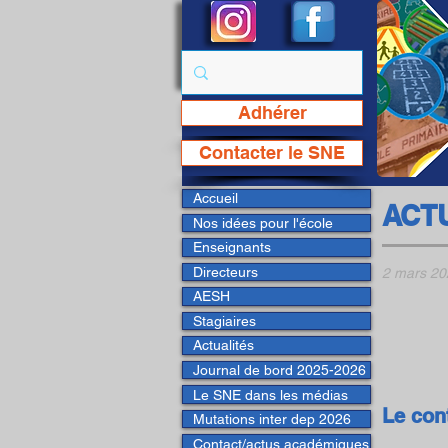
Adhérer
Page Facebook du SNE
Contacter le SNE
Accueil
ACT
Nos idées pour l'école
Enseignants
Directeurs
2 mars 20
AESH
Stagiaires
Actualités
Journal de bord 2025-2026
Le SNE dans les médias
Le con
Mutations inter dep 2026
Contact/actus académiques