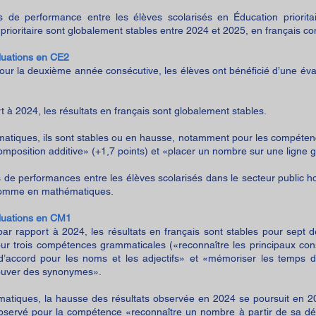
s de performance entre les élèves scolarisés en Éducation priorita
prioritaire sont globalement stables entre 2024 et 2025, en françai
luations en CE2
our la deuxième année consécutive, les élèves ont bénéficié d’une év
.
t à 2024, les résultats en français sont globalement stables.
atiques, ils sont stables ou en hausse, notamment pour les compéten
mposition additive» (+1,7 points) et «placer un nombre sur une ligne 
 de performances entre les élèves scolarisés dans le secteur public 
comme en mathématiques.
luations en CM1
ar rapport à 2024, les résultats en français sont stables pour sept
r trois compétences grammaticales («reconnaître les principaux const
’accord pour les noms et les adjectifs» et «mémoriser les temps d
rouver des synonymes».
atiques, la hausse des résultats observée en 2024 se poursuit en 20
observé pour la compétence «reconnaître un nombre à partir de sa d