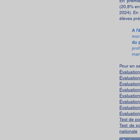
En premiè
(20,8% en
2024). En
élèves pr
A l’
mora
du 
pro
man
Pour en sa
Évaluation
Évaluation
Évaluation
Évaluation
Évaluation
Évaluation
Évaluation
Évaluation
Test de po
Test de p
nationale