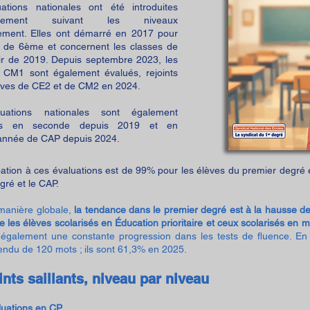
ations nationales ont été introduites
sivement suivant les niveaux
ement. Elles ont démarré en 2017 pour
s de 6ème et concernent les classes de
ir de 2019. Depuis septembre 2023, les
 CM1 sont également évalués, rejoints
lèves de CE2 et de CM2 en 2024.
uations nationales sont également
ées en seconde depuis 2019 et en
année de CAP depuis 2024.
ipation à ces évaluations est de 99% pour les élèves du premier degré 
ré et le CAP.
manière globale,
la tendance dans le premier degré est à la hausse des
e les élèves scolarisés en Éducation prioritaire et ceux scolarisés en mi
 également une constante progression dans les tests de fluence. En
tendu de 120 mots ; ils sont 61,3% en 2025.
ints saillants, niveau par niveau
luations en CP