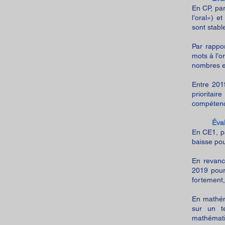
En CP, pa
l’oral») 
sont stab
Par rappo
mots à l’o
nombres e
Entre 201
prioritai
compéten
Éva
En CE1, pa
baisse pou
En revanc
2019 pour
fortement
En mathém
sur un t
mathémat