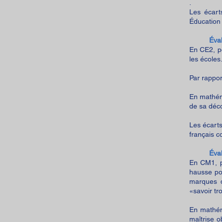
.
Les écart
Éducation 
Éva
En CE2, p
les écoles
Par rappor
En mathém
de sa déco
Les écarts
français 
Éva
En CM1, p
hausse pou
marques d
«savoir t
En mathém
maîtrise 