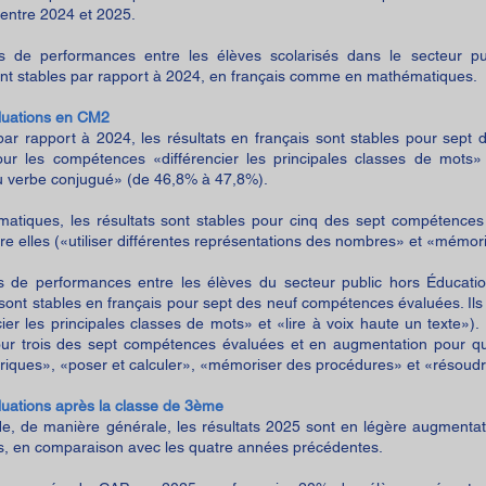
 entre 2024 et 2025.
s de performances entre les élèves scolarisés dans le secteur p
nt stables par rapport à 2024, en français comme en mathématiques.
luations en CM2
ar rapport à 2024, les résultats en français sont stables pour sept
ur les compétences «différencier les principales classes de mots»
du verbe conjugué» (de 46,8% à 47,8%).
atiques, les résultats sont stables pour cinq des sept compétence
re elles («utiliser différentes représentations des nombres» et «mémor
s de performances entre les élèves du secteur public hors Éducation
e sont stables en français pour sept des neuf compétences évaluées. Il
cier les principales classes de mots» et «lire à voix haute un texte»
our trois des sept compétences évaluées et en augmentation pour qu
ériques», «poser et calculer», «mémoriser des procédures» et «résoud
luations après la classe de 3ème
e, de manière générale, les résultats 2025 sont en légère augmenta
is, en comparaison avec les quatre années précédentes.