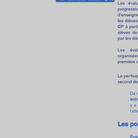
Les évalu
progres
d’enseign
les élève
CP à part
élèves de
par les é
Les éval
organis
première 
​La partic
second deg
De 
entr
y a
l’at
Les po
Éva