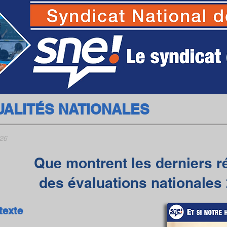
SNE - Syndicat National des Ecoles
UALITÉS NATIONALES
26
Que montrent les derniers r
des évaluations nationales
texte