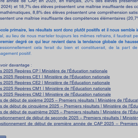
re année de CAP, en 2025, en français, 20% des élèves présenten
 2024) et 18,7% des élèves présentent une maîtrise insuffisante des
 mathématiques, 8,8% des élèves présentent une compréhension satis
ésentent une maîtrise insuffisante des compétences élémentaires (20,
école primaire, les résultats sont donc plutôt positifs et il nous semble 
l, au lieu de nous marteler toujours les mêmes refrains, il faudrait p
premier degré ce qui leur revient dans la tendance globale de haus
fessionnellement cela ferait du bien et constituerait, de la part 
agement positif.
voir davantage :
s 2025 Repères CP | Ministère de l'Éducation nationale
s 2025 Repères CE1 | Ministère de l'Éducation nationale
s 2025 Repères CE2 | Ministère de l'Éducation nationale
s 2025 Repères CM1 | Ministère de l'Éducation nationale
s 2025 Repères CM2 | Ministère de l'Éducation nationale
s de début de sixième 2025 – Premiers résultats | Ministère de l'Éduca
s de début de cinquième 2025 – Premiers résultats | Ministère de l'Édu
s de début de quatrième 2025 – Premiers résultats | Ministère de l'Édu
sitionnement de début de seconde 2025 – Premiers résultats | Ministèr
ositionnement de début de première année de CAP 2025 – Premiers ré