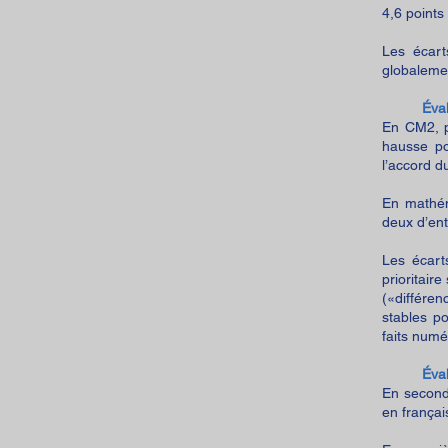
4,6 points
Les écart
globaleme
Éva
En CM2, p
hausse po
l’accord 
En mathém
deux d’ent
Les écart
prioritair
(«différen
stables p
faits num
Éva
En second
en frança