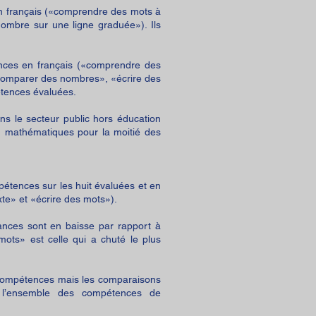
en français («comprendre des mots à
ombre sur une ligne graduée»). Ils
ences en français («comprendre des
«comparer des nombres», «écrire des
étences évaluées.
ns le secteur public hors éducation
n mathématiques pour la moitié des
pétences sur les huit évaluées et en
exte» et «écrire des mots»).
nces sont en baisse par rapport à
ots» est celle qui a chuté le plus
t compétences mais les comparaisons
 l’ensemble des compétences de