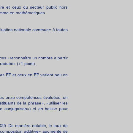
ire et ceux du secteur public hors
s comme en mathématiques.
aluation nationale commune à toutes
ces «reconnaître un nombre à partir
graduée» (+1 point).
hors EP et ceux en EP varient peu en
 des onze compétences évaluées, en
ituants de la phrase», «utiliser les
e conjugaison») et en baisse pour
25. De manière notable, le taux de
écomposition additive» augmente de