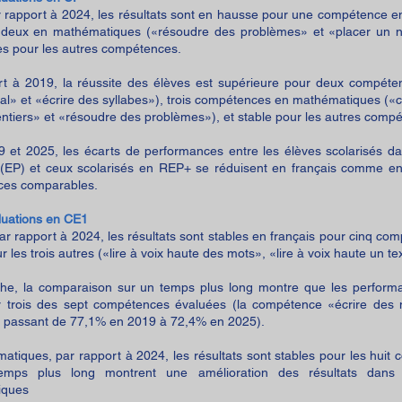
r rapport à 2024, les résultats sont en hausse pour une compétence 
et deux en mathématiques («résoudre des problèmes» et «placer un n
les pour les autres compétences.
rt à 2019, la réussite des élèves est supérieure pour deux compét
ral» et «écrire des syllabes»), trois compétences en mathématiques (
ntiers» et «résoudre des problèmes»), et stable pour les autres comp
9 et 2025, les écarts de performances entre les élèves scolarisés da
re (EP) et ceux scolarisés en REP+ se réduisent en français comme e
ces comparables.
luations en CE1
r rapport à 2024, les résultats sont stables en français pour cinq com
r les trois autres («lire à voix haute des mots», «lire à voix haute un t
he, la comparaison sur un temps plus long montre que les performa
 trois des sept compétences évaluées (la compétence «écrire des m
, passant de 77,1% en 2019 à 72,4% en 2025).
atiques, par rapport à 2024, les résultats sont stables pour les hui
emps plus long montrent une amélioration des résultats dans
iques