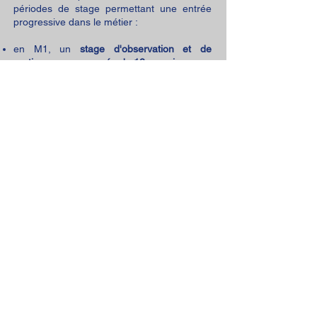
périodes de stage permettant une entrée
progressive dans le métier :
en M1, un
stage d'observation et de
pratique accompagnée de 12 semaines
;
en M2, un
stage en responsabilité de 18
semaines
.
En tant que détenteurs du concours du
CRPE, les étudiants en M2E ont droit à une
rémunération de 1 400 € nets en M1
(élèves fonctionnaires) et 1 800 € nets en
M2 (fonctionnaires stagiaires).
À l’issue de la formation initiale, les
étudiants diplômés d’un
master seront
titularisés dans le corps des professeurs
des écoles.
Nouveauté: Ils s'engagent à servir pendant
4 ans dans la fonction publique.
Partager