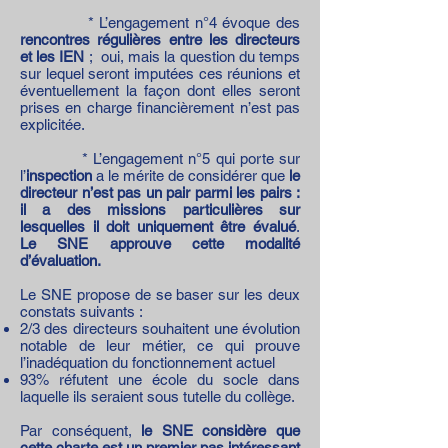
* L’engagement n°4 évoque des
rencontres régulières entre les directeurs
et les IEN
; oui, mais la question du temps
sur lequel seront imputées ces réunions et
éventuellement la façon dont elles seront
prises en charge financièrement n’est pas
explicitée.
* L’engagement n°5 qui porte sur
l’
inspection
a le mérite de considérer que
le
directeur n’est pas un pair parmi les pairs :
il a des missions particulières sur
lesquelles il doit uniquement être évalué
.
Le SNE approuve cette modalité
d’évaluation.
Le SNE propose de se baser sur les deux
constats suivants :
2/3 des directeurs souhaitent une évolution
notable de leur métier, ce qui prouve
l’inadéquation du fonctionnement actuel
93% réfutent une école du socle dans
laquelle ils seraient sous tutelle du collège.
Par conséquent,
le SNE considère que
cette charte est un premier pas intéressant