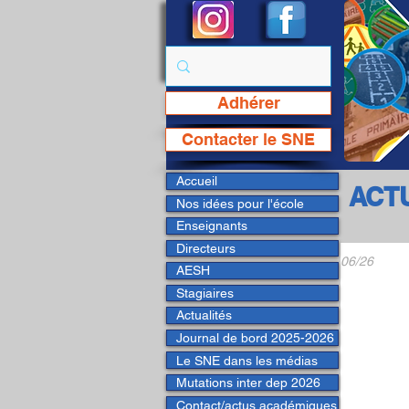
Adhérer
Page Facebook du SNE
Contacter le SNE
Accueil
ACT
Nos idées pour l'école
Enseignants
Directeurs
06/26
AESH
Stagiaires
Actualités
Journal de bord 2025-2026
Le SNE dans les médias
Mutations inter dep 2026
Contact/actus académiques