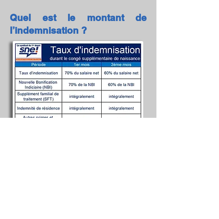
Quel est le montant de
l’indemnisation ?
​​Cette rémunération s'applique aussi bien
aux fonctionnaires titulaires qu'aux
stagiaires et contractuels de la fonction
publique d'État.
Le CSN est
considéré comme une période
d'activité
pour l'avancement, la promotion
interne et le calcul des trimestres de
retraite.