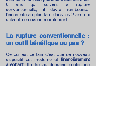
6 ans qui suivent la rupture
conventionnelle, il devra rembourser
l’indemnité au plus tard dans les 2 ans qui
suivent le nouveau recrutement.
La rupture conventionnelle :
un outil bénéfique ou pas ?
Ce qui est certain c’est que ce nouveau
dispositif est moderne et
financièrement
alléchant
. Il offre au domaine public une
des possibilités du privé.
Les bénéfices envisageables :
La rupture conventionnelle est ouverte
presque jusqu'à la toute fin de carrière.
Elle permet de quitter l’Éducation nationale
et surtout de toucher une indemnité
dans
de plus nombreux cas qu’aujourd’hui.
Jusqu’à présent, seuls les agents
concernés par une mesure de carte
scolaire ou ceux qui créent ou reprennent
une entreprise peuvent bénéficier d’une
IDV (Indemnité de Départ Volontaire). La