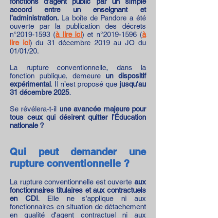
fonctions d’agent public par un simple
accord entre un enseignant et
l’administration.
La boîte de Pandore a été
ouverte par la publication des décrets
n°
2019-1593
(
à lire ici
) et n°2019-1596 (
à
lire ici
) du 31 décembre 2019 au JO du
01/01/20.
La rupture conventionnelle, dans la
fonction publique, demeure
un dispositif
expérimental
. Il n’est proposé que
jusqu'au
31 décembre 2025
.
Se révélera-t-il
une avancée majeure pour
tous ceux qui désirent quitter l’Éducation
nationale ?
Qui peut demander une
rupture conventionnelle ?
La rupture conventionnelle est ouverte
aux
fonctionnaires titulaires et aux contractuels
en CDI
. Elle ne s’applique ni aux
fonctionnaires en situation de détachement
en qualité d'agent contractuel ni aux