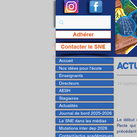
Adhérer
Page Facebook du SNE
Contacter le SNE
Accueil
ACT
Nos idées pour l'école
Enseignants
Directeurs
14 septem
AESH
Stagiaires
Actualités
Journal de bord 2025-2026
Le début 
Le SNE dans les médias
Pacte qui
Mutations inter dep 2026
précédant 
Contact/actus académiques