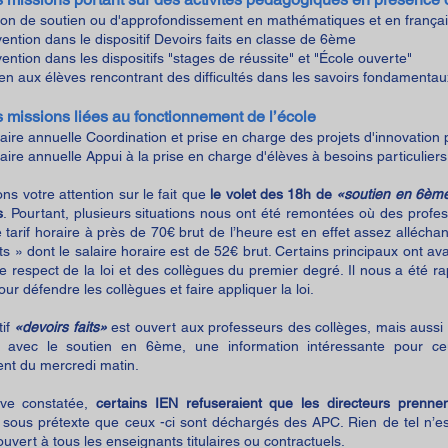
ion de soutien ou d'approfondissement en mathématiques et en frança
vention dans le dispositif Devoirs
faits en classe de 6ème
vention dans les dispositifs "stages de réussite" et "École ouverte"
en aux élèves rencontrant des difficultés dans les savoirs fondamentau
 missions liées au fonctionnement de l’école
itaire annuelle Coordination et prise en charge des projets d'innovatio
itaire annuelle Appui à la prise en charge d'élèves à besoins particuliers
ons votre attention sur le fait que
le volet des 18h de
«soutien en 6èm
s
. Pourtant, plusieurs situations nous ont été remontées où des profes
 tarif horaire à près de 70€ brut de l’heure est en effet assez alléchant
its » dont le salaire horaire est de 52€ brut. Certains principaux ont av
respect de la loi et des collè
gues du premier degré
. Il nous a été 
ur défendre les collègues et faire appliquer la loi.
tif
«devoirs faits»
est ouvert aux professeurs des collèges, mais aussi 
e avec le soutien en 6ème
, une information intéressante
pour ceu
nt du mercredi matin.
ive constatée,
certains IEN refuseraient que les directeurs prenn
, sous prétexte que ceux -ci sont déchargés des APC. Rien de tel n’est 
ouvert à tous les enseignants titulaires ou contractuels.