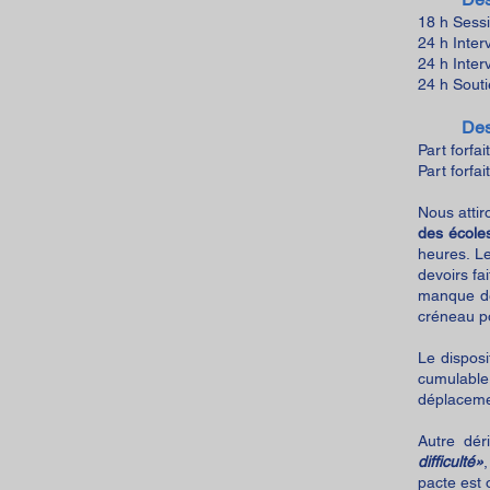
18 h Sess
24 h Inter
24 h Inter
24 h Souti
Des
Part forfa
Part forfa
Nous attir
des école
heures. Le
devoirs fa
manque de 
créneau po
Le dis
posi
cumulabl
déplaceme
Autre dér
difficulté»
pacte est 