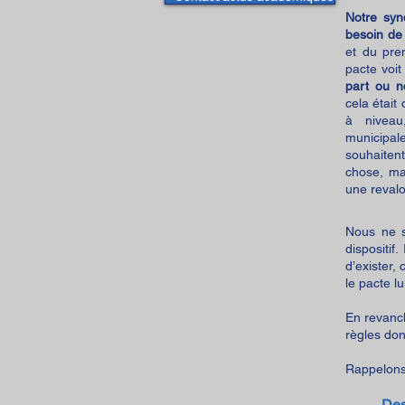
Notre syn
besoin de 
et du pre
pacte voit
part ou n
cela était
à niveau
municipale
souhaitent
chose, ma
une revalo
Nous ne so
dispositif.
d’exister,
le pacte l
En revanch
règles don
Rappelons 
Des