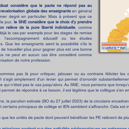
dicat considère que le pacte ne répond pas au
revalorisation globale des enseignants
en général
mier degré en particulier
. Mais à présent que ce
 le jour,
le SNE considère que le choix d’y prendre
on relève de la p
ure liberté individuelle
, comme
 déjà le cas par exemple pour les stages de remise
, l'accompagnement éducatif ou les études
s.
Que les enseignants aient la possibilité s'ils le
 de travailler plus pour gagner plus est une bonne
is ne peut en aucun cas être considéré comme
risation de notre profession.
mmes pas là pour critiquer, jalouser ou au contraire féliciter les c
Il s'agit simplement
d'un levier qui permet d’arrondir substantiellemen
 ce qui n’était pas le cas jusqu’alors. Au SNE, nous pensons que lorsqu
ui permet de répondre à
ce besoin
, il est légitime que le collègue s’en 
e, la parution estivale (BO du 27 juillet 2023) de la circulaire encadra
t certains
principaux de collèg
e et I
EN semblent s’affranchir. Cela est i
que les unités de pacte dont peuvent bénéficier les PE relèvent de plu
 missions portant sur des activités pédagogiques en présence 