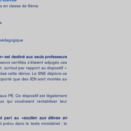
is en classe de 6ème
x
n pédagogique
e»
est destiné aux seuls professeurs
seurs certifiés s’étaient adjugés ces
, surtout par rapport au dispositif «
alisé cette dérive. Le SNE déplore ce
rapporté que des IEN sont montés au
aux PE. Ce dispositif est légalement
x qui voudraient rentabiliser leur
ent part au
«soutien aux élèves en
prévu dans le texte ministériel : le