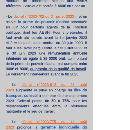
montant de l’indemnité versée aux
AESH
référents
. Celle-ci est portée à
660€
brut par an.
- Le
décret n°2023-702 du 31 juillet 2023
met en
la
prime de pouvoir d’achat
œuvre
annoncée
en juin pour certains agents de la Fonction
publique, dont
les AESH. Pour y prétendre, il
faut avoir été recruté avant le 1er janvier 2023
et être toujours sous contrat au 30 juin 2023. Il
faut aussi avoir perçu entre le 1er juillet 2022 et
le 30 juin 2023 une
rémunération annuelle
inférieure ou égale à 39 000€ brut
. Le montant
de la prime de pouvoir d’achat est
compris entre
300€ et 800€,
au prorata de la quotité de travail
.
Le versement interviendra avant la fin 2023.
- Le
décret n°2023-812 du 21 août
titre de
2023
augmente la prise en charge du
transport collectif
à compter du 1er septembre
2023. Celle-ci passe
de 50 à 75%
pour les
déplacements effectués entre la résidence
habituelle et le lieu de travail.
- Le
décret n°2023-775 du 11 août
garantie individuelle du
2023
prolonge la