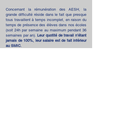
Concernant la rémunération des AESH, la
grande difficulté réside dans le fait que presque
tous travaillent à temps incomplet,
en raison du
temps de présence des élèves dans nos écoles
(soit 24h par semaine au maximum pendant 36
semaines par an).
Leur quotité de travail n’étant
jamais de 100%, leur salaire est de fait inférieur
au SMIC.
Une situation d’autant plus délicate lorsque les
AESH travaillent dans plusieurs écoles et voient
s'ajouter des frais de déplacement. Tous ces
éléments font que les différentes propositions
ne nous semblent pas suffisantes pour donner
corps à une profession qui se développe et
sans laquelle l’école inclusive ne peut réussir.
Le SNE revendique
une véritable
reconnaissance du travail
pédagogique
de ceux qui
interviennent auprès de nos élèves.
Notre syndicat fera remonter auprès