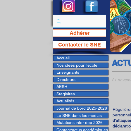
Adhérer
Page Facebook du SNE
Contacter le SNE
Accueil
ACT
Nos idées pour l'école
Enseignants
Directeurs
21 novem
AESH
Stagiaires
Actualités
Journal de bord 2025-2026
Réguliè
personnels
Le SNE dans les médias
d’attaque
Mutations inter dep 2026
déclarat
Contact/actus académiques