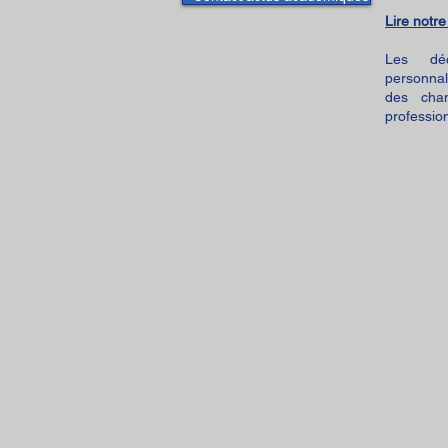
Lire notre
Les déc
personnal
des cha
professio