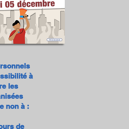
ersonnels
sibilité à
re les
anisées
e non à :
jours de