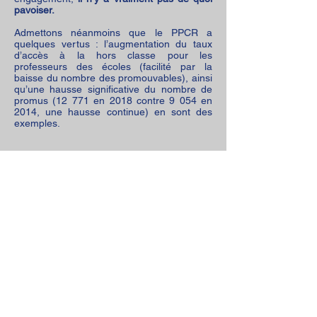
pavoiser.
Admettons néanmoins que le PPCR a
quelques vertus : l’augmentation du taux
d’accès à la hors classe pour les
professeurs des écoles (facilité par la
baisse du nombre des promouvables), ainsi
qu’une hausse significative du nombre de
promus (12 771 en 2018 contre 9 054 en
2014, une hausse continue) en sont des
exemples.
Le SNE compte sur les négociations qui
sont actuellement ouvertes avec le
ministère pour voir enfin émerger et
aboutir une revalorisation digne de ce
nom pour tous les enseignants du
premier degré.
Nous la méritons amplement.
Philippe Ratinet
Secrétaire général aux publications
Partager