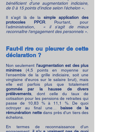
bénéficient d'une augmentation indiciaire,
de 0 à 15 points d'indice selon l'échelon ».
Il s’agit là de la
simple application des
protocoles PPCR
. Pourtant, pour
l’administration,
« il s'agit de mieux
reconnaître l'engagement des personnels ».
Faut-il rire ou pleurer de cette
déclaration ?
Non seulement
l’augmentation est des plus
minimes
(4,5 points en moyenne sur
l'ensemble de la grille indiciaire, soit une
vingtaine d'euros sur le salaire brut), mais
elle est parfois plus que totalement
gommée par la hausse de divers
prélèvements
, dont celle du taux de
cotisation pour les pensions de retraites qui
passe de 10,83 % à 11,1 %. De quoi
octroyer au final une…
baisse de la
rémunération nette
dans près d'un tiers des
échelons.
En termes de reconnaissance d’un
engagement,
il n’y a vraiment pas de quoi