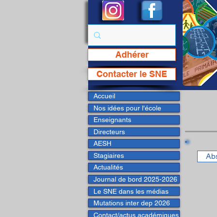
Adhérer
Page Facebook du SNE
Contacter le SNE
Accueil
Nos idées pour l'école
Enseignants
Directeurs
AESH
Stagiaires
Ab
Actualités
Journal de bord 2025-2026
Le SNE dans les médias
Mutations inter dep 2026
Contact/actus académiques