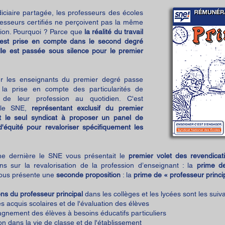
ndiciaire partagée, les professeurs des écoles
fesseurs certifiés ne perçoivent pas la même
ion. Pourquoi ? Parce que
la réalité du travail
 est prise en compte dans le second degré
elle est passée sous silence pour le premier
er les enseignants du premier degré passe
la prise en compte des particularités de
e de leur profession au quotidien. C'est
 le SNE,
représentant exclusif du premier
t le seul syndicat à proposer un panel de
'équité pour revaloriser spécifiquement les
e dernière le SNE vous présentait le
premier volet des revendicat
ons sur la revalorisation de la profession d’enseignant : la
prime de
vous présente une
seconde proposition
: la
prime de « professeur princip
ns du professeur principal
dans les collèges et les lycées sont les suiv
es acquis scolaires et de l'évaluation des élèves
gnement des élèves à besoins éducatifs particuliers
ion dans la vie de classe et de l'établissement