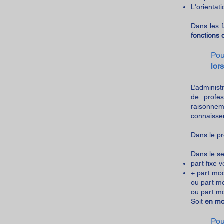
L'orientati
Dans les 
fonctions 
Pou
lor
L’administ
de profes
raisonnem
connaisse
Dans le p
Dans le s
part fixe 
+ part mod
ou part mo
ou part mo
Soit
en mo
Pou