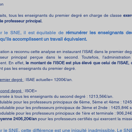
on
faits, tous les enseignants du premier degré en charge de classe
exer
de professeur principal.
r le SNE, il est équitable de
rémunérer les enseignants d
squ’ils accomplissent un travail équivalent.
ration a reconnu cette analyse en instaurant l’ISAE dans le premier de
seur principal perçue dans le second. Toutefois, l’administratio
ent.
En effet,
le montant de l’ISOE est plus élevé que celui de l’ISAE, 
nt pas les enseignants du premier degré.
remier degré
: ISAE actuelle= 1200€/an.
econd degré
: ISOE=
versée à tous les enseignants du second degré : 1213,56€/an.
ulable pour les professeurs principaux de 6ème, 5ème et 4ème : 1245,
dulable pour les professeurs principaux de 3ème et 2nde : 1425,84€ s
dulable pour les professeurs principaux de 1ère et terminale : 906,24€
yenne 2406,20€/an
pour les professeurs certifiés qui exercent la missi
r le SNE, cette différence est une iniquité inadmissible. Le 