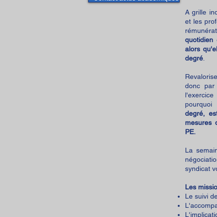
A grille i
et les pro
rémunérat
quotidien
alors qu'
degré
.
Revaloris
donc par 
l'exercic
pourquoi
degré, es
mesures d
PE.
La semain
négociati
syndicat 
Les missio
Le suivi d
L'accompa
L'implicat