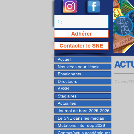
Adhérer
Page Facebook du SNE
Contacter le SNE
Accueil
ACT
Nos idées pour l'école
Enseignants
Directeurs
7 avril 20
AESH
Stagiaires
Actualités
Journal de bord 2025-2026
Le SNE dans les médias
Mutations inter dep 2026
Contact/actus académiques