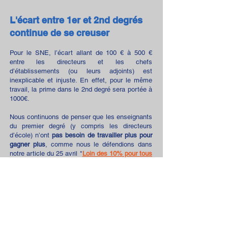
L'écart entre 1er et 2nd degrés
continue de se creuser
Pour le SNE, l’écart allant de 100
€ à 500 €
entre les directeurs et les chefs
d’établissements (ou leurs adjoints) est
inexplicable et injuste. En effet, pour le même
travail, la prime dans le 2nd degré sera portée à
1000€.
Nous continuons de penser que les enseignants
du premier degré (y compris l
es directeurs
d’école) n’ont
pas besoin de travailler plus pour
gagner plus
, comme nous le défendions dans
notre article du 25 avril "
Loin des 10% pour tous
promis
".
Le SNE persistera à défendre cette
position auprès du ministère jusqu’à
obtenir une rémunération du travail que
les enseignants du 1er degré effectuent
déjà
sans en être payés.