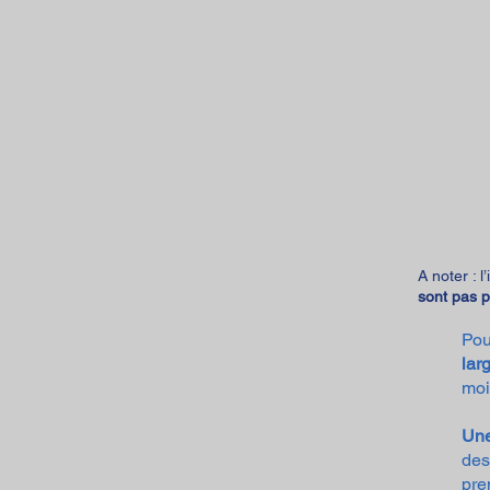
A noter : 
sont pas 
Pou
lar
moi
Une
de
pre