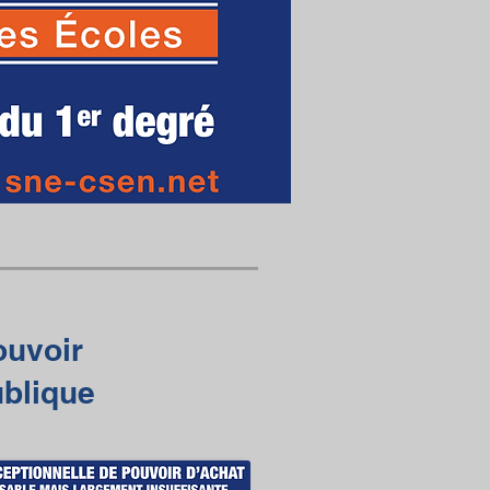
ouvoir
ublique