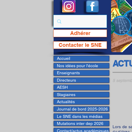
Adhérer
Page Facebook du SNE
Contacter le SNE
Accueil
ACT
Nos idées pour l'école
Enseignants
Directeurs
5 septemb
AESH
Stagiaires
Actualités
Journal de bord 2025-2026
Le SNE dans les médias
Mutations inter dep 2026
Lors de s
Contact/actus académiques