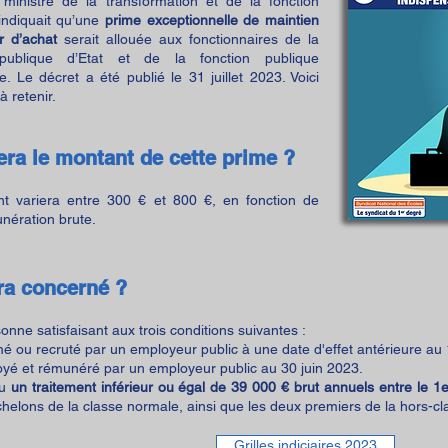
ministre de la transformation et de la fonction
indiquait qu’une
prime exceptionnelle de maintien
r d’achat
serait allouée aux fonctionnaires de la
 publique d’Etat et de la fonction publique
re. Le décret a été publié le 31 juillet 2023. Voici
 à retenir.
era le montant de cette prime ?
t variera entre 300 € et 800 €, en fonction de
nération brute.
ra concerné ?
onne satisfaisant aux trois conditions suivantes :
é ou recruté par un empl
oyeur public à une date d'effet antérieure au
yé et rémunéré par un employeur public au 30 juin 2023.
çu
un traitement inférieur ou égal de 39 000 € brut annuels entre le 1er
chelons de la classe normale, ainsi que les deux premiers de la hors-cla
Grilles indiciaires 2023