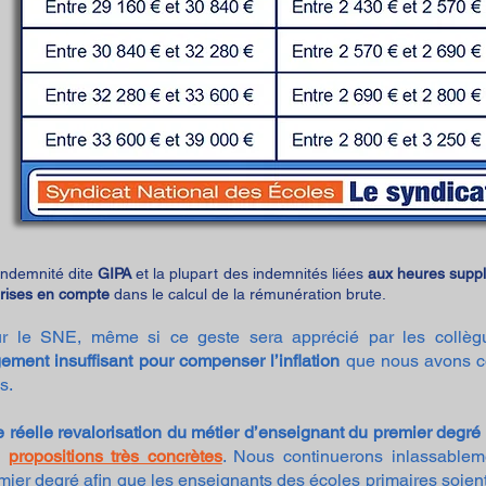
l’indemnité dite
GIPA
et la plupart des indemnités liées
aux heures supp
prises en compte
dans le calcul de la rémunération brute.
r le SNE, même si ce geste sera
apprécié par les collègu
gement insuffisant pour compenser l’inflation
que nous avons co
s.
 réelle revalorisation du métier d’enseignant du
premier degré 
s
propositions trè
s concrètes
. Nous continuerons inlassablem
mier degré afin que les enseignants des écoles primaires soient