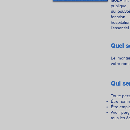
GUERINI, 
publique, 
du pouvoi
fonction
hospitaliè
l’essentiel
Quel s
Le montan
votre rému
Qui se
Toute pers
Être nomm
Être emplo
Avoir per
tous les é