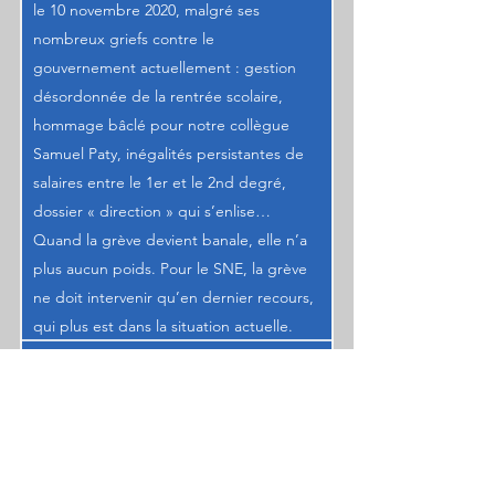
le 10 novembre 2020, malgré ses
nombreux griefs contre le
gouvernement actuellement : gestion
désordonnée de la rentrée scolaire,
hommage bâclé pour notre collègue
Samuel Paty, inégalités persistantes de
salaires entre le 1er et le 2nd degré,
dossier « direction » qui s’enlise…
Quand la grève devient banale, elle n’a
plus aucun poids. Pour le SNE, la grève
ne doit intervenir qu’en dernier recours,
qui plus est dans la situation actuelle.
En savoir plus
2018-2022
Le SNE, un syndicat différent
Un syndicat indépendant et apolitique.