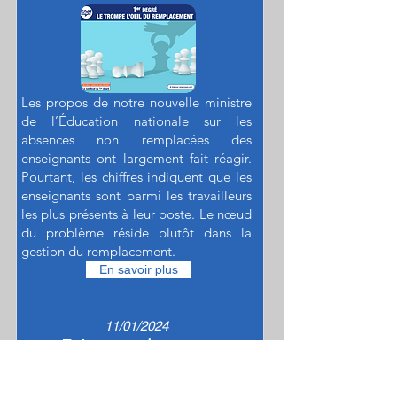
Les propos de notre nouvelle ministre
de l’Éducation nationale sur les
absences non remplacées des
enseignants ont largement fait réagir.
Pourtant, les chiffres indiquent que les
enseignants sont parmi les travailleurs
les plus présents à leur poste. Le nœud
du problème réside plutôt dans la
gestion du remplacement.
En savoir plus
11/01/2024
Exigence : les vases
communicants (billet
d’humeur du vice-président