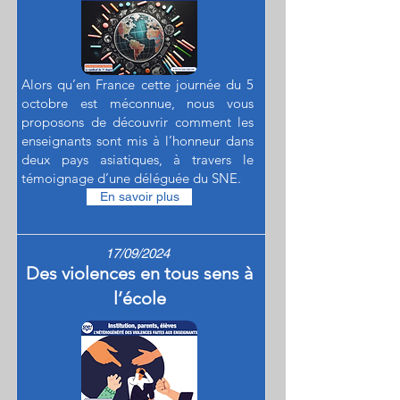
Alors qu’en France cette journée du 5
octobre est méconnue, nous vous
proposons de découvrir comment les
enseignants sont mis à l’honneur dans
deux pays asiatiques, à travers le
témoignage d’une déléguée du SNE.
En savoir plus
17/09/2024
Des violences en tous sens à
l’école